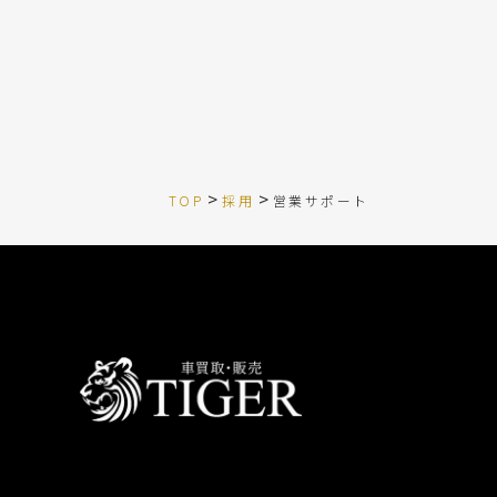
>
>
TOP
採用
営業サポート​